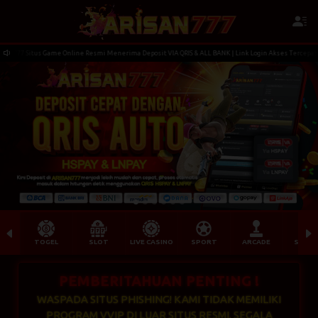
Game Online Resmi Menerima Deposit VIA QRIS & ALL BANK | Link Login Akses Tercepat - Arisan777.VI
TOGEL
SLOT
LIVE CASINO
SPORT
ARCADE
SABU
PEMBERITAHUAN PENTING !
WASPADA SITUS PHISHING! KAMI TIDAK MEMILIKI
PROGRAM VVIP DI LUAR SITUS RESMI. SEGALA