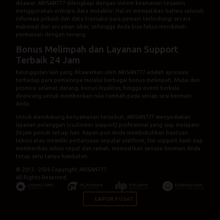
ditawar. ARISAN777 dilengkapi dengan sistem keamanan terjamin
menggunakan enkripsi data mutakhir. Hal ini memastikan bahwa seluruh
informasi pribadi dan data transaksi para pemain terlindungi secara
maksimal dari ancaman siber, sehingga Anda bisa fokus menikmati
permainan dengan tenang.
Bonus Melimpah dan Layanan Support
Terbaik 24 Jam
Keunggulan lain yang ditawarkan oleh ARISAN777 adalah apresiasi
terhadap para pemainnya melalui berbagai bonus melimpah. Mulai dari
promosi selamat datang, bonus loyalitas, hingga event berkala
dirancang untuk memberikan nilai tambah pada setiap sesi bermain
Anda.
Untuk mendukung kenyamanan tersebut, ARISAN777 menyediakan
layanan pelanggan (customer support) profesional yang siap melayani
24 jam penuh setiap hari. Kapan pun Anda membutuhkan bantuan
teknis atau memiliki pertanyaan seputar platform, tim support kami siap
memberikan solusi cepat dan ramah, memastikan sensasi bermain Anda
tetap seru tanpa hambatan.
© 2015 - 2026 Copyright ARISAN777.
All Rights Reserved.
LAPOR PUSAT