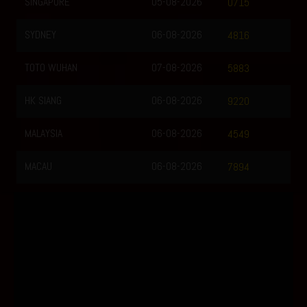
SINGAPORE
05-08-2026
0715
SYDNEY
06-08-2026
4816
TOTO WUHAN
07-08-2026
5883
HK SIANG
06-08-2026
9220
MALAYSIA
06-08-2026
4549
MACAU
06-08-2026
7894