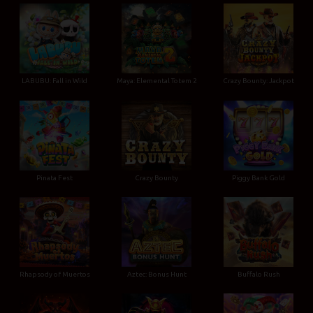
LABUBU: Fall in Wild
Maya: Elemental Totem 2
Crazy Bounty: Jackpot
Pinata Fest
Crazy Bounty
Piggy Bank Gold
Rhapsody of Muertos
Aztec: Bonus Hunt
Buffalo Rush