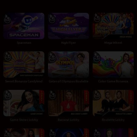
Spaceman
High Flyer
Mega Wheel
Sweet Bonanza Candyland
Gates of Olympus Roulette
Color Game Bonanza
Game Shows Lobby
Baccarat Lobby
Roulette Lobby